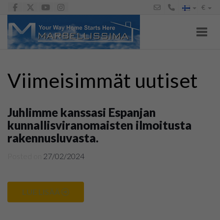
€
Toggl
Viimeisimmät uutiset
Juhlimme kanssasi Espanjan
kunnallisviranomaisten ilmoitusta
rakennusluvasta.
Posted on
27/02/2024
LUE LISÄÄ