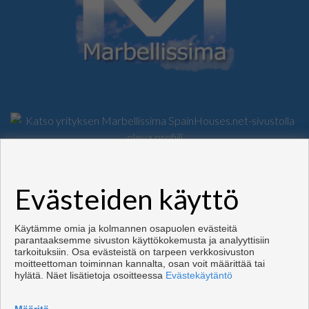
Asunnot ja talo myytävänä Marbella
Evästeiden käyttö
Copyright © 2026. Kaikki oikeudet pidätetään.
Kehittämisestä vastaa
Inmoenter
.
Käyttöehdot
|
tietosuojakäytännön
|
Cookies policy
Käytämme omia ja kolmannen osapuolen evästeitä
parantaaksemme sivuston käyttökokemusta ja analyyttisiin
tarkoituksiin. Osa evästeistä on tarpeen verkkosivuston
moitteettoman toiminnan kannalta, osan voit määrittää tai
hylätä. Näet lisätietoja osoitteessa
Evästekäytäntö