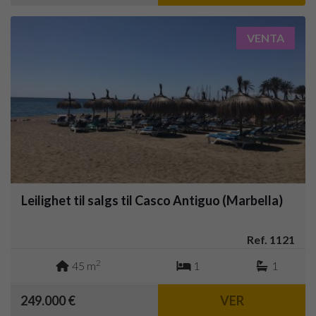
VENTA
Leilighet til salgs til Casco Antiguo (Marbella)
Ref. 1121
2
45 m
1
1
249.000 €
VER