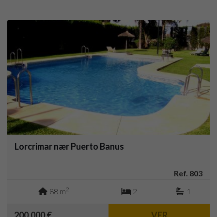
Lorcrimar nær Puerto Banus
Ref. 803
2
88 m
2
1
200.000 €
VER