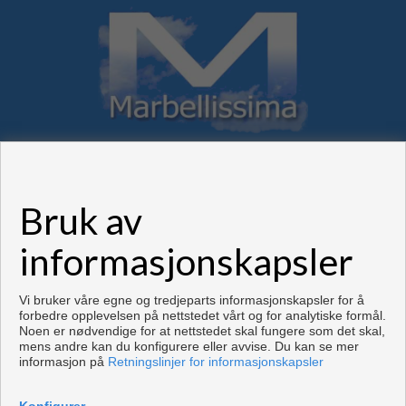
Bruk av
Flats and houses for sale in Marbella
informasjonskapsler
Copyright © 2026. Forbeholdt alle rettigheter.
Utviklet av
Inmoenter
.
Aviso legal
|
personvernpolicy
|
Cookies policy
Vi bruker våre egne og tredjeparts informasjonskapsler for å
forbedre opplevelsen på nettstedet vårt og for analytiske formål.
Noen er nødvendige for at nettstedet skal fungere som det skal,
mens andre kan du konfigurere eller avvise. Du kan se mer
informasjon på
Retningslinjer for informasjonskapsler