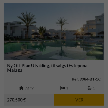
Ny Off Plan Utvikling, til salgs i Estepona,
Malaga
Ref. 9984-B1-1C
2
98 m
1
1
270.500 €
VER