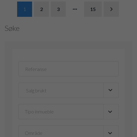
1
2
3
15
Søke
Tipo inmueble
▼
Område
▼