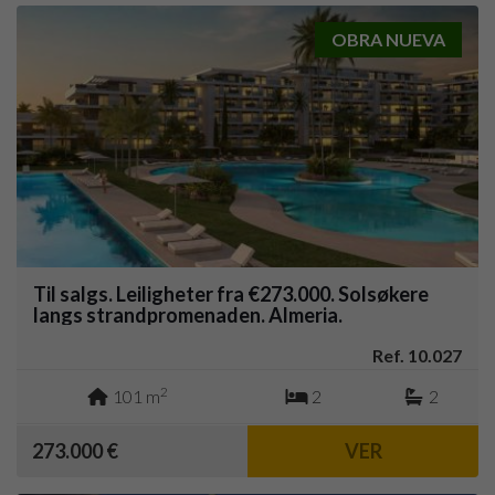
OBRA NUEVA
Til salgs. Leiligheter fra €273.000. Solsøkere
langs strandpromenaden. Almeria.
Ref. 10.027
2
101 m
2
2
273.000 €
VER