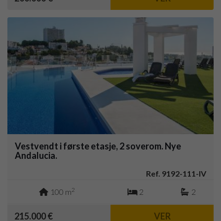
Vestvendt i første etasje, 2 soverom. Nye
Andalucia.
Ref. 9192-111-IV
2
100 m
2
2
215.000 €
VER