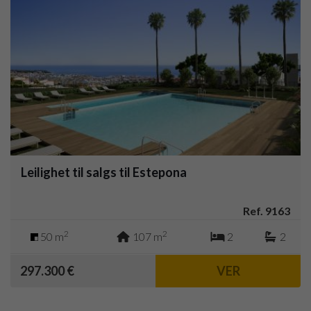
Leilighet til salgs til Estepona
Ref. 9163
2
2
50 m
107 m
2
2
297.300 €
VER