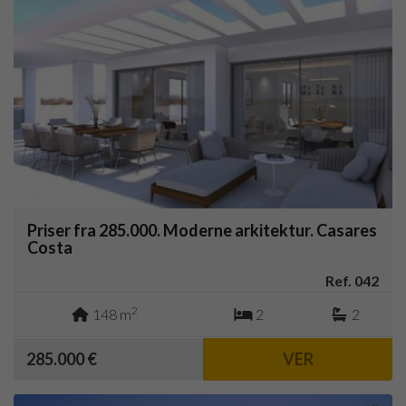
Priser fra 285.000. Moderne arkitektur. Casares
Costa
Ref. 042
2
148 m
2
2
285.000 €
VER