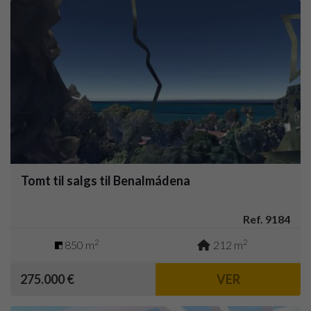
Tomt til salgs til Benalmádena
Ref. 9184
2
2
850 m
212 m
275.000 €
VER