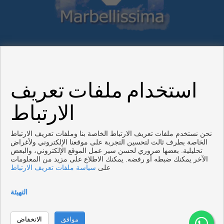
ماربيا الشقق و البيوت للبيع
استخدام ملفات تعريف
الارتباط
Copyright © 2026. جميع الحقوق محفوظة.
Cookies
|
تنصل
|
سياسة حماية البيانات
.
Inmoenter
تم تطويرها من قبل
policy
نحن نستخدم ملفات تعريف الارتباط الخاصة بنا وملفات تعريف الارتباط
الخاصة بطرف ثالث لتحسين التجربة على موقعنا الإلكتروني ولأغراض
تحليلية. بعضها ضروري لحسن سير عمل الموقع الإلكتروني، والبعض
الآخر يمكنك ضبطه أو رفضه. يمكنك الاطلاع على مزيد من المعلومات
على
سياسة ملفات تعريف الارتباط
التهيئة