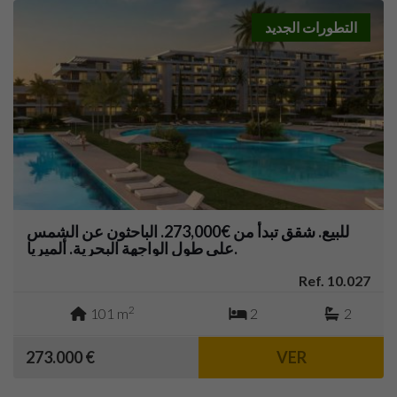
التطورات الجديد
للبيع. شقق تبدأ من €273,000. الباحثون عن الشمس
على طول الواجهة البحرية. ألميريا.
Ref. 10.027
2
101 m
2
2
273.000 €
VER