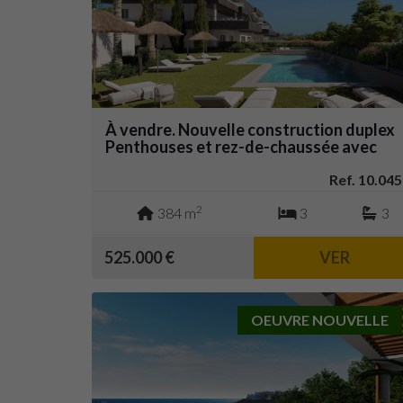
À vendre. Nouvelle construction duplex
Penthouses et rez-de-chaussée avec
jardin. Prix à partir de 370.000 €. Casares
Golf.
Ref. 10.045
2
384 m
3
3
525.000 €
VER
OEUVRE NOUVELLE