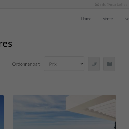
info@marbelliss
Home
Vente
No
res
Ordonner par: