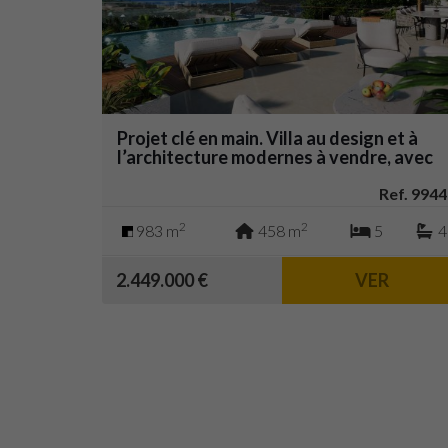
Projet clé en main. Villa au design et à
l’architecture modernes à vendre, avec
vue panoramique sur la mer. Casares.
Ref. 9944
2
2
983 m
458 m
5
4
2.449.000 €
VER