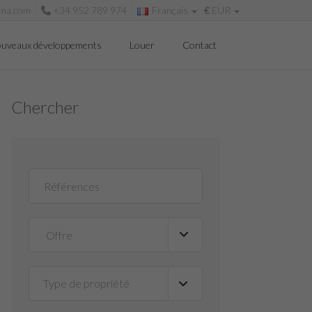
ima.com
+34 952 789 974
Français
€
EUR
uveaux développements
Louer
Contact
Chercher
Type de propriété
▼