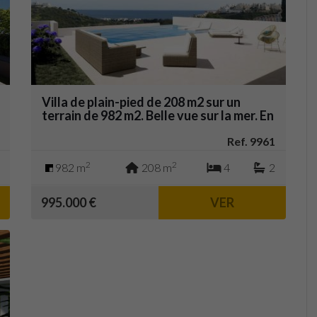
Villa de plain-pied de 208 m2 sur un
terrain de 982 m2. Belle vue sur la mer. En
plus 229 m2 de terrasses.
Ref. 9961
2
2
982 m
208 m
4
2
995.000 €
VER