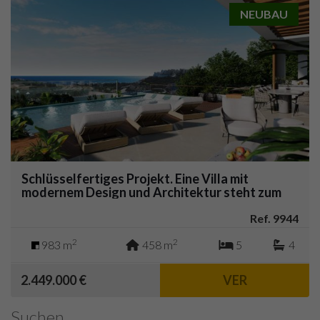
NEUBAU
Schlüsselfertiges Projekt. Eine Villa mit
modernem Design und Architektur steht zum
Verkauf mit Panoramablick auf das Meer.
Casares.
Ref. 9944
2
2
983 m
458 m
5
4
2.449.000 €
VER
Suchen