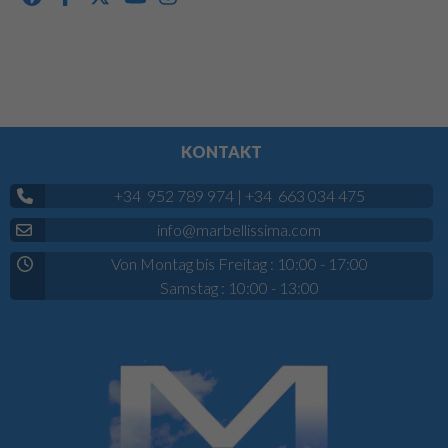
KONTAKT
+34 952 789 974
|
+34 663 034 475
info@marbellissima.com
Von Montag bis Freitag : 10:00 - 17:00
Samstag : 10:00 - 13:00