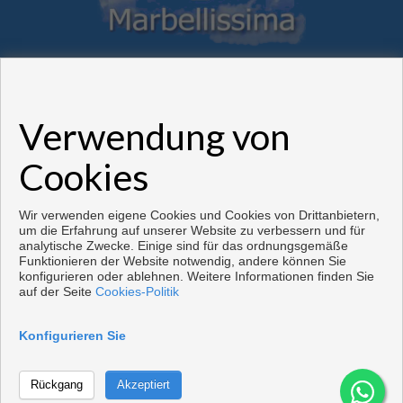
Verwendung von
Wohnungen und häuser zum verkauf in Marbella
Cookies
Copyright © 2026. Alle Rechte vorbehalten.
Vorbei sich entwickelt
Inmoenter
.
Aviso legal
|
datenschutzgesetz
|
Wir verwenden eigene Cookies und Cookies von Drittanbietern,
Cookies policy
um die Erfahrung auf unserer Website zu verbessern und für
analytische Zwecke. Einige sind für das ordnungsgemäße
Funktionieren der Website notwendig, andere können Sie
konfigurieren oder ablehnen. Weitere Informationen finden Sie
auf der Seite
Cookies-Politik
Konfigurieren Sie