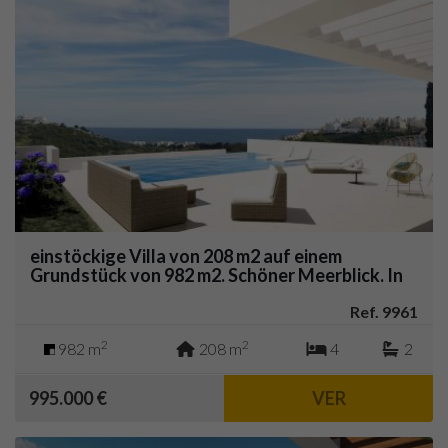
einstöckige Villa von 208 m2 auf einem
Grundstück von 982 m2. Schöner Meerblick. In
weiteren 229 m2 Terrassen.
Ref. 9961
2
2
982 m
208 m
4
2
995.000 €
VER