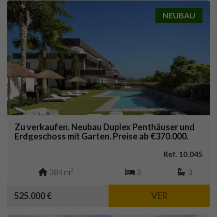
NEUBAU
Zu verkaufen. Neubau Duplex Penthäuser und
Erdgeschoss mit Garten. Preise ab €370.000.
Casares Golf.
Ref. 10.045
2
384 m
3
3
525.000 €
VER