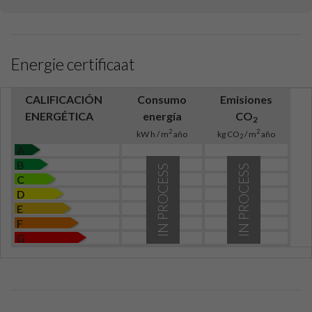
Energie certificaat
CALIFICACIÓN
Consumo
Emisiones
ENERGÉTICA
energía
CO
2
2
2
kW h / m
año
kg CO
/ m
año
2
A
B
IN PROCESS
IN PROCESS
C
D
E
F
G