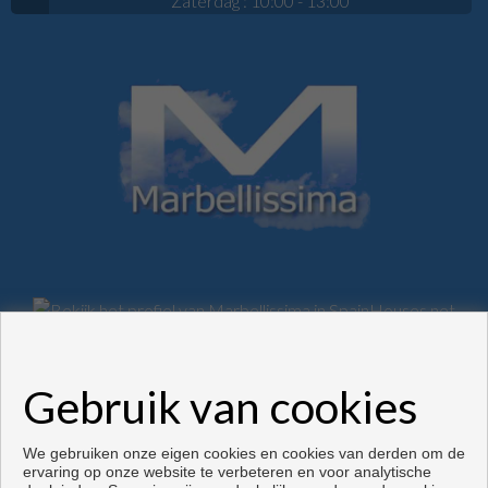
Zaterdag : 10:00 - 13:00
Woningen en huizen te koop in Marbella
Gebruik van cookies
Copyright © 2026. alle rechten voorbehouden.
Ontwikkeld door
Inmoenter
.
Voorwaarden en privacybeleid
|
Privacybeleid
|
Cookies policy
We gebruiken onze eigen cookies en cookies van derden om de
ervaring op onze website te verbeteren en voor analytische