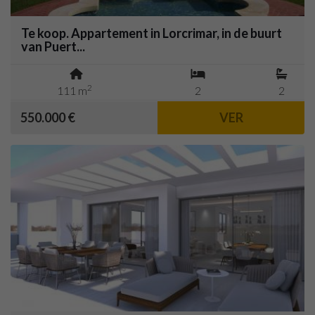
Te koop. Appartement in Lorcrimar, in de buurt
van Puert...
2
111 m
2
2
550.000 €
VER