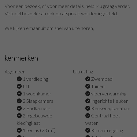
Voor een bezoek, of voor meer details, help ik u graag verder.
Virtueel bezoek kan ook op afspraak worden ingesteld.
We kijken ernaar uit om snel van u te horen,
kenmerken
Algemeen
Uitrusting
1 verdieping
Zwembad
Lift
Tuinen
1 woonkamer
vloerverwarming
2 Slaapkamers
Ingerichte keuken
2 Badkamers
Keukenapparatuur
2 Ingebouwde
Centraal heet
kledingkast
water
2
1 terras (23 m
)
Klimaatregeling