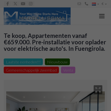
€
Toggl
Te koop, Appartementen vanaf
€659.000. Pre-installatie voor oplader
voor elektrische auto's. In Fuengirola.
Appartement te koop in Zona Sohail (Fuengirola),
659.000 €
Laatste eenheden!!!
Nieuwbouw
Gemeenschappelijk zwembad
Venta