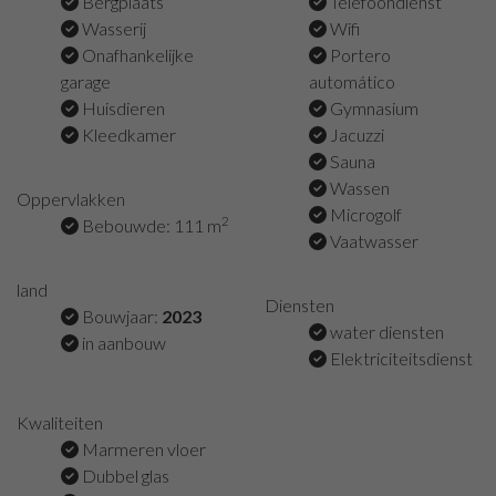
Bergplaats
Telefoondienst
Wasserij
Wifi
Onafhankelijke
Portero
garage
automático
Huisdieren
Gymnasium
Kleedkamer
Jacuzzi
Sauna
Wassen
Oppervlakken
Microgolf
2
Bebouwde: 111 m
Vaatwasser
land
Diensten
Bouwjaar:
2023
water diensten
in aanbouw
Elektriciteitsdienst
Kwaliteiten
Marmeren vloer
Dubbel glas