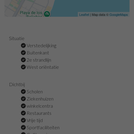
Leaflet
| Map data ©
GoogleMaps
Situatie
Verstedelijking
Buitenkant
2e strandlijn
West oriëntatie
Dichtbij
Scholen
Ziekenhuizen
winkelcentra
Restaurants
Vrije tijd
Sportfaciliteiten