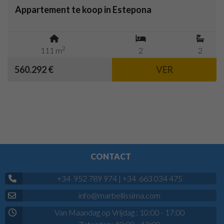
Appartement te koop in Estepona
2
111 m
2
2
560.292 €
VER
CONTACT
+34 952 789 974
|
+34 663 034 475
info@marbellissima.com
Van Maandag op Vrijdag : 10:00 - 17:00