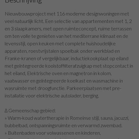
Nieuwbouwproject met 116 moderne designwoningen met
veel natuurlijk licht. Een selectie van appartementen met 1, 2
en 3 slaapkamers, met open ruimteconcept, ruime terrassen
om ten volle te genieten van het mediterrane klimaat en de
levensstijl, open keuken met complete huishoudelijke
apparaten, roestvrijstalen spoelbak onder werkblad en
Franke-kranen of vergelijkbaar, inductiekookplaat op eiland
met geïntegreerde koolstoffilterafzuigkap met stopcontact in
het eiland, Elektrische oven en magnetron in kolom,
vaatwasser en geïntegreerde koelkast en wasmachine in
wasruimte met droogfunctie. Parkeerplaatsen met pre-
installatie voor elektrische autolader, berging.
∆ Gemeenschap gebied:
» Warm-koud watertherapie in Romeinse stijl, sauna, jacuzzi,
bubbelbad, ontspanningsruimte en verwarmd zwembad.
» Buitenbaden voor volwassenen en kinderen,