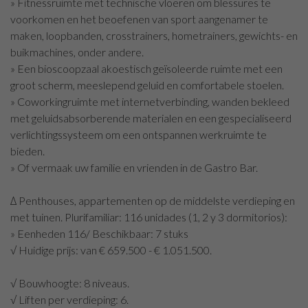
» Fitnessruimte met technische vloeren om blessures te
voorkomen en het beoefenen van sport aangenamer te
maken, loopbanden, crosstrainers, hometrainers, gewichts- en
buikmachines, onder andere.
» Een bioscoopzaal akoestisch geïsoleerde ruimte met een
groot scherm, meeslepend geluid en comfortabele stoelen.
» Coworkingruimte met internetverbinding, wanden bekleed
met geluidsabsorberende materialen en een gespecialiseerd
verlichtingssysteem om een ontspannen werkruimte te
bieden.
» Of vermaak uw familie en vrienden in de Gastro Bar.
∆ Penthouses, appartementen op de middelste verdieping en
met tuinen. Plurifamiliar: 116 unidades (1, 2 y 3 dormitorios):
» Eenheden 116/ Beschikbaar: 7 stuks
√ Huidige prijs: van € 659.500 - € 1.051.500.
√ Bouwhoogte: 8 niveaus.
√ Liften per verdieping: 6.