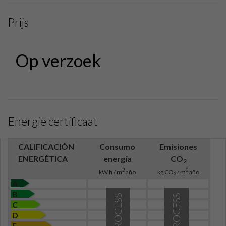
Prijs
Op verzoek
Energie certificaat
CALIFICACIÓN
Consumo
Emisiones
ENERGÉTICA
energía
CO
2
2
2
kW h / m
año
kg CO
/ m
año
2
A
B
IN PROCESS
IN PROCESS
C
D
E