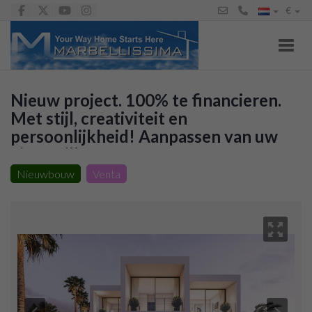
€
Toggl
Nieuw project. 100% te financieren.
Met stijl, creativiteit en
persoonlijkheid! Aanpassen van uw
eigen villa!
Nieuwbouw
Venta
Villa te koop in Nueva Atalaya (Estepona)