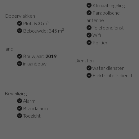
Klimaatregeling
Parabolische
Oppervlakken
antenne
2
Plot: 800 m
Telefoondienst
2
Bebouwde: 345 m
Wifi
Portier
land
Bouwjaar:
2019
Diensten
in aanbouw
water diensten
Elektriciteitsdienst
Beveiliging
Alarm
Brandalarm
Toezicht