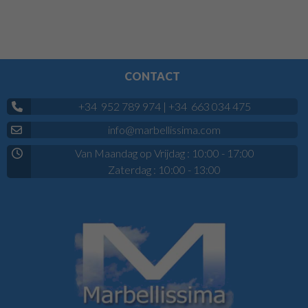
CONTACT
+34 952 789 974
|
+34 663 034 475
info@marbellissima.com
Van Maandag op Vrijdag : 10:00 - 17:00
Zaterdag : 10:00 - 13:00