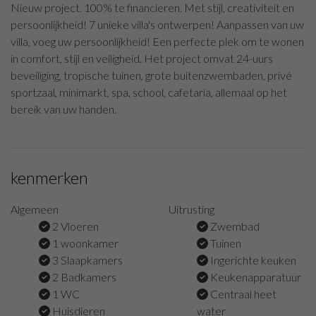
Nieuw project. 100% te financieren. Met stijl, creativiteit en
persoonlijkheid! 7 unieke villa's ontwerpen! Aanpassen van uw
villa, voeg uw persoonlijkheid! Een perfecte plek om te wonen
in comfort, stijl en veiligheid. Het project omvat 24-uurs
beveiliging, tropische tuinen, grote buitenzwembaden, privé
sportzaal, minimarkt, spa, school, cafetaria, allemaal op het
bereik van uw handen.
kenmerken
Algemeen
Uitrusting
2 Vloeren
Zwembad
1 woonkamer
Tuinen
3 Slaapkamers
Ingerichte keuken
2 Badkamers
Keukenapparatuur
1 WC
Centraal heet
Huisdieren
water