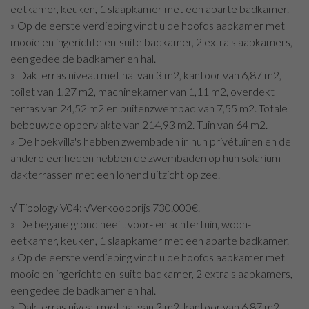
eetkamer, keuken, 1 slaapkamer met een aparte badkamer.
» Op de eerste verdieping vindt u de hoofdslaapkamer met
mooie en ingerichte en-suite badkamer, 2 extra slaapkamers,
een gedeelde badkamer en hal.
» Dakterras niveau met hal van 3 m2, kantoor van 6,87 m2,
toilet van 1,27 m2, machinekamer van 1,11 m2, overdekt
terras van 24,52 m2 en buitenzwembad van 7,55 m2. Totale
bebouwde oppervlakte van 214,93 m2. Tuin van 64 m2.
» De hoekvilla's hebben zwembaden in hun privétuinen en de
andere eenheden hebben de zwembaden op hun solarium
dakterrassen met een lonend uitzicht op zee.
√ Tipology V04: √Verkoopprijs 730.000€.
» De begane grond heeft voor- en achtertuin, woon-
eetkamer, keuken, 1 slaapkamer met een aparte badkamer.
» Op de eerste verdieping vindt u de hoofdslaapkamer met
mooie en ingerichte en-suite badkamer, 2 extra slaapkamers,
een gedeelde badkamer en hal.
» Dakterras niveau met hal van 3 m2, kantoor van 6,87 m2,