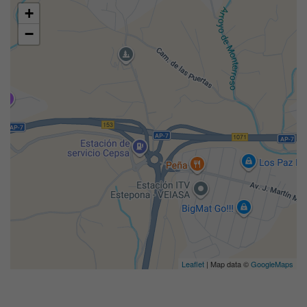
+
−
Leaflet
| Map data ©
GoogleMaps