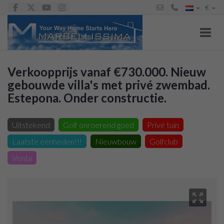
€
Toggl
Verkoopprijs vanaf €730.000. Nieuw
gebouwde villa's met privé zwembad.
Estepona. Onder constructie.
Villa te koop in Punta Plata (Estepona), 730.000 €
Uitstekend
Golf onroerend goed
Privé tuin
Laatste eenheden!!!
Nieuwbouw
Golfclub
Venta