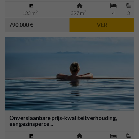
2
2
133 m
397 m
4
3
790.000 €
VER
Onverslaanbare prijs-kwaliteitverhouding,
eengezinsperce...