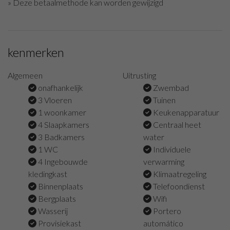
» Deze betaalmethode kan worden gewijzigd
kenmerken
Algemeen
Uitrusting
onafhankelijk
Zwembad
3 Vloeren
Tuinen
1 woonkamer
Keukenapparatuur
4 Slaapkamers
Centraal heet
3 Badkamers
water
1 WC
Individuele
4 Ingebouwde
verwarming
kledingkast
Klimaatregeling
Binnenplaats
Telefoondienst
Bergplaats
Wifi
Wasserij
Portero
Provisiekast
automático