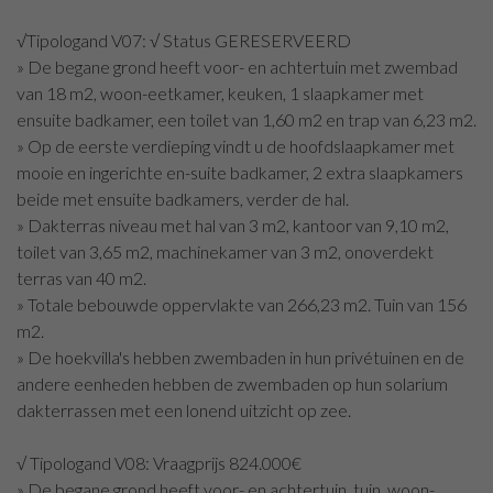
√Tipologand V07: √ Status GERESERVEERD
» De begane grond heeft voor- en achtertuin met zwembad
van 18 m2, woon-eetkamer, keuken, 1 slaapkamer met
ensuite badkamer, een toilet van 1,60 m2 en trap van 6,23 m2.
» Op de eerste verdieping vindt u de hoofdslaapkamer met
mooie en ingerichte en-suite badkamer, 2 extra slaapkamers
beide met ensuite badkamers, verder de hal.
» Dakterras niveau met hal van 3 m2, kantoor van 9,10 m2,
toilet van 3,65 m2, machinekamer van 3 m2, onoverdekt
terras van 40 m2.
» Totale bebouwde oppervlakte van 266,23 m2. Tuin van 156
m2.
» De hoekvilla's hebben zwembaden in hun privétuinen en de
andere eenheden hebben de zwembaden op hun solarium
dakterrassen met een lonend uitzicht op zee.
√ Tipologand V08: Vraagprijs 824.000€
» De begane grond heeft voor- en achtertuin, tuin, woon-