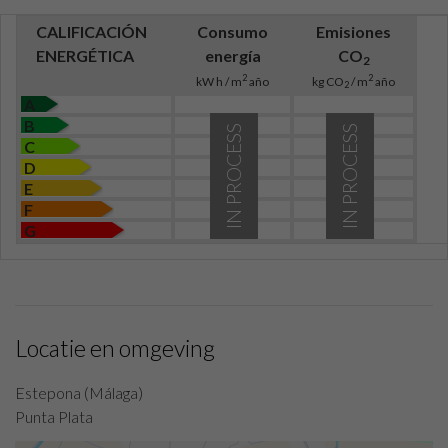
CALIFICACIÓN
Consumo
Emisiones
ENERGÉTICA
energía
CO
2
2
2
kW h / m
año
kg CO
/ m
año
2
A
B
IN PROCESS
IN PROCESS
C
D
E
F
G
Locatie en omgeving
Estepona (Málaga)
Punta Plata