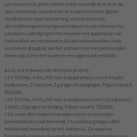
van topmerken, grote ramen zodat natuurlijk licht door de
open eetkamer, woonkamer en keuken stroomt, glazen
schuifdeuren, vloerverwarming, warme en koude
airconditioning met een gecentraliseerde aerothermische
zandstam, volledig ingerichte keuken met apparatuur van
topkwaliteit en een breed scala aan ontwerpopties zoals
verzonken afzuigkap aan het plafond voor een persoonlijke
levensstijl, ruime terrassen en een eigen parkeerplaats.
∆ Lay-out ontwerp van dit mooie project:
» IN TOTAAL 4 VILLA'S met 4 slaapkamers, met 4 ensuite
badkamers, 2 toiletten, 2 garages en bergingen. Prijzen vanaf €
824.000.
» IN TOTAAL 6 VILLA'S met 4 slaapkamers, met 3 badkamers,
1 toilet, 2 garages en berging. Prijzen vanaf € 730.000.
» De hoekvilla's hebben hun eigen tuinen en een eigen
zwembad met zoutchlorering. De centraal gelegen villa's
hebben het zwembad op het dakterras. De open en
functionele ruimtes zijn ongetwijfeld de hoofdrolspelers van