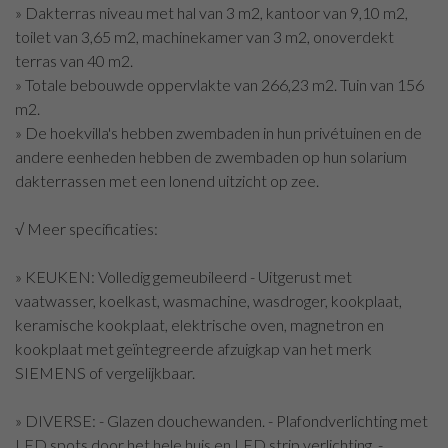
» Dakterras niveau met hal van 3 m2, kantoor van 9,10 m2,
toilet van 3,65 m2, machinekamer van 3 m2, onoverdekt
terras van 40 m2.
» Totale bebouwde oppervlakte van 266,23 m2. Tuin van 156
m2.
» De hoekvilla's hebben zwembaden in hun privétuinen en de
andere eenheden hebben de zwembaden op hun solarium
dakterrassen met een lonend uitzicht op zee.
√ Meer specificaties:
» KEUKEN: Volledig gemeubileerd - Uitgerust met
vaatwasser, koelkast, wasmachine, wasdroger, kookplaat,
keramische kookplaat, elektrische oven, magnetron en
kookplaat met geïntegreerde afzuigkap van het merk
SIEMENS of vergelijkbaar.
» DIVERSE: - Glazen douchewanden. - Plafondverlichting met
LED spots door het hele huis en LED strip verlichting. -