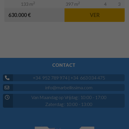
2
2
133 m
397 m
4
3
630.000 €
VER
CONTACT
+34 952 789 974
|
+34 663 034 475
info@marbellissima.com
Van Maandag op Vrijdag : 10:00 - 17:00
Zaterdag : 10:00 - 13:00