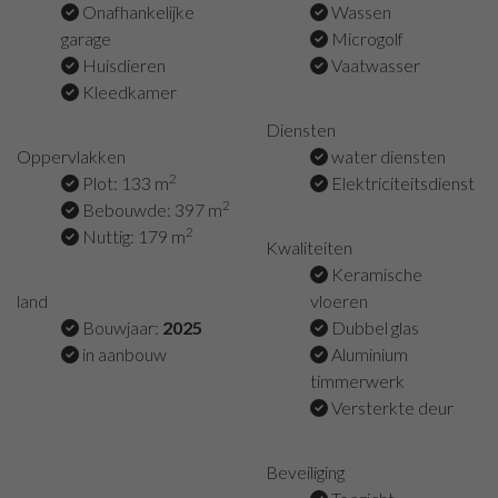
Onafhankelijke
Wassen
garage
Microgolf
Huisdieren
Vaatwasser
Kleedkamer
Diensten
Oppervlakken
water diensten
2
Plot: 133 m
Elektriciteitsdienst
2
Bebouwde: 397 m
2
Nuttig: 179 m
Kwaliteiten
Keramische
land
vloeren
Bouwjaar:
2025
Dubbel glas
in aanbouw
Aluminium
timmerwerk
Versterkte deur
Beveiliging