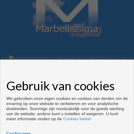
Woningen en huizen te koop in Marbella
Gebruik van cookies
Copyright © 2026. alle rechten voorbehouden.
Ontwikkeld door
Inmoenter
.
Voorwaarden en privacybeleid
|
Privacybeleid
|
Cookies policy
We gebruiken onze eigen cookies en cookies van derden om de
ervaring op onze website te verbeteren en voor analytische
doeleinden. Sommige zijn noodzakelijk voor de goede werking
van de website, andere kunt u instellen of weigeren. U kunt
meer informatie vinden op de
Cookies beleid
Configureer