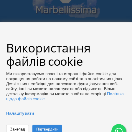
Використання
Flats and houses for sale in Marbella
файлів cookie
Copyright © 2026. Всі права захищені.
Розроблено
Inmoenter
.
Правова інформація
|
Політика
Ми використовуємо власні та сторонні файли cookie для
конфіденційності
|
Політика файлів cookie
покращення роботи на нашому сайті та в аналітичних цілях.
Деякі з них необхідні для належного функціонування веб-
сайту, інші ви можете налаштувати або відхилити. Більш
детальну інформацію ви можете знайти на сторінці
Політика
щодо файлів cookie
Налаштувати