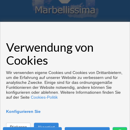
Verwendung von
Wohnungen und häuser zum verkauf in Marbella
Cookies
Copyright © 2026. Alle Rechte vorbehalten.
Vorbei sich entwickelt
Inmoenter
.
Aviso legal
|
datenschutzgesetz
|
Wir verwenden eigene Cookies und Cookies von Drittanbietern,
Cookies policy
um die Erfahrung auf unserer Website zu verbessern und für
analytische Zwecke. Einige sind für das ordnungsgemäße
Funktionieren der Website notwendig, andere können Sie
konfigurieren oder ablehnen. Weitere Informationen finden Sie
auf der Seite
Cookies-Politik
Konfigurieren Sie