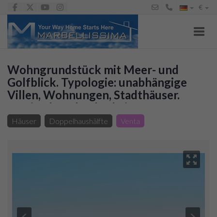
€
Toggl
Wohngrundstück mit Meer- und
Golfblick. Typologie: unabhängige
Villen, Wohnungen, Stadthäuser.
Maximale Bebaubarkeit: 3.010,00
m2/Dach.
Häuser
Doppelhaushälfte
Venta
Parzelle zum verkauf in Benalmádena Costa,
2.500.000 €