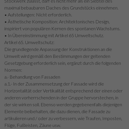
Stockwerk zulässt, darf es nicht mehr als ein Siebtel des
maximal bebaubaren Daches des Grundstücks einnehmen.
• Aufstellungen: Nicht erforderlich.
• Ästhetische Komposition: Architektonisches Design,
inspiriert von populären Kernen des spontanen Wachstums.
• In Übereinstimmung mit Artikel 65 Umweltschutz.
Artikel 65. Umweltschutz:
Die grundlegende Anpassung der Konstruktionen an die
Umwelt wird gemäß den Bestimmungen der geltenden
Gesetzgebung erforderlich sein, ergänzt durch die folgenden
Normen:
a.- Behandlung von Fassaden
a.1.- In der Zusammensetzung der Fassade wird die
Horizontalität oder Vertikalität entsprechend der einen oder
anderen vorherrschenden in der Gruppe hervorstechen, in
der sie wirken soll. Ebenso werden gegebenenfalls diejenigen
Elemente beibehalten, die dazu dienen, die Fassade zu
artikulieren und / oder zu verbessern, wie Traufen, Imposten,
Flüge, Fußleisten, Zäune usw.