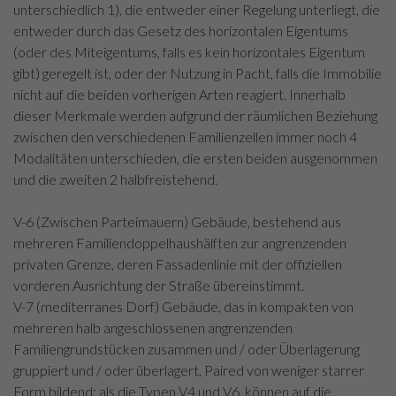
unterschiedlich 1), die entweder einer Regelung unterliegt, die
entweder durch das Gesetz des horizontalen Eigentums
(oder des Miteigentums, falls es kein horizontales Eigentum
gibt) geregelt ist, oder der Nutzung in Pacht, falls die Immobilie
nicht auf die beiden vorherigen Arten reagiert. Innerhalb
dieser Merkmale werden aufgrund der räumlichen Beziehung
zwischen den verschiedenen Familienzellen immer noch 4
Modalitäten unterschieden, die ersten beiden ausgenommen
und die zweiten 2 halbfreistehend.
V-6 (Zwischen Parteimauern) Gebäude, bestehend aus
mehreren Familiendoppelhaushälften zur angrenzenden
privaten Grenze, deren Fassadenlinie mit der offiziellen
vorderen Ausrichtung der Straße übereinstimmt.
V-7 (mediterranes Dorf) Gebäude, das in kompakten von
mehreren halb angeschlossenen angrenzenden
Familiengrundstücken zusammen und / oder Überlagerung
gruppiert und / oder überlagert, Paired von weniger starrer
Form bildend; als die Typen V4 und V6, können auf die