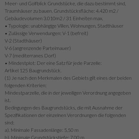
Meer- und Golfblick Grundstücke, die dazu bestimmt sind,
Traumhäuser zu bauen. Grundstücksfläche: 4.420 m2 /
Gebäudevolumen 3.010m2 / 31 Einheiten max.
• Typologie: unabhängige Villen, Wohnungen, Stadthäuser
• Zulässige Verwendungen: V-1 (befreit)
V-2 (Stadthäuser)
V-6 (angrenzende Parteimauer)
V-7 (mediterranes Dorf)
• Mindestplot: Der eine Satz für jede Parzelle:
Artikel 125 Baugrundstück.
(1) Je nach den Merkmalen des Gebiets gilt eines der beiden
folgenden Kriterien:
Mindestparzelle, die in der jeweiligen Verordnung angegeben
ist.
Bedingungen des Baugrundstücks, die mit Ausnahme der
Spezifikationen der einzelnen Verordnungen die folgenden
sind:
a). Minimale Fassadenlänge: 5,50 m
b). Minimale Grundstückstiefe: 7,00 m