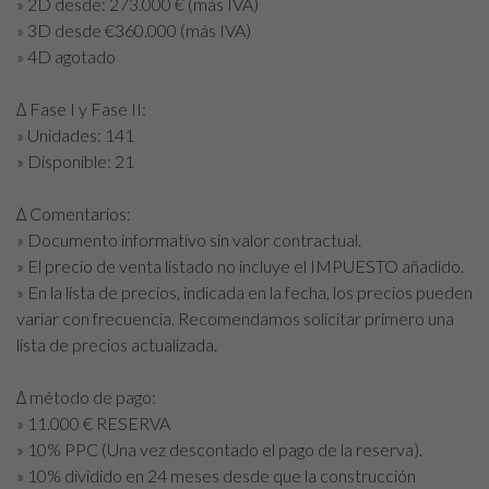
» 2D desde: 273.000 € (más IVA)
» 3D desde €360.000 (más IVA)
» 4D agotado
∆ Fase I y Fase II:
» Unidades: 141
» Disponible: 21
∆ Comentarios:
» Documento informativo sin valor contractual.
» El precio de venta listado no incluye el IMPUESTO añadido.
» En la lista de precios, indicada en la fecha, los precios pueden
variar con frecuencia. Recomendamos solicitar primero una
lista de precios actualizada.
∆ método de pago:
» 11.000 € RESERVA
» 10% PPC (Una vez descontado el pago de la reserva).
» 10% dividido en 24 meses desde que la construcción