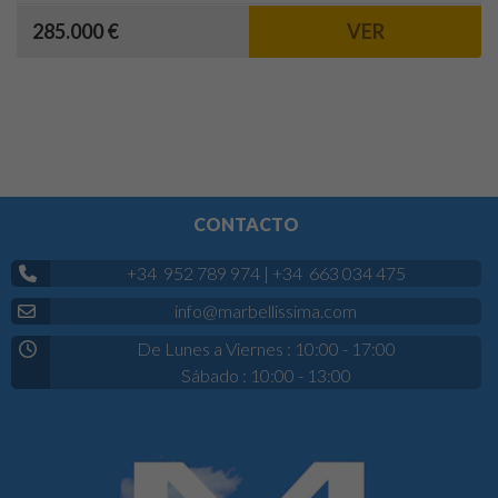
285.000 €
VER
CONTACTO
+34 952 789 974
|
+34 663 034 475
info@marbellissima.com
De Lunes a Viernes : 10:00 - 17:00
Sábado : 10:00 - 13:00