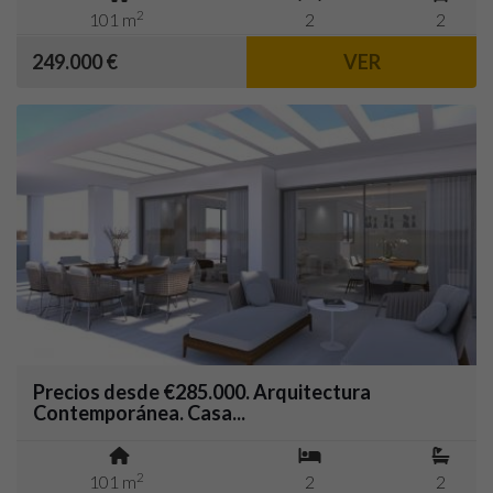
2
101 m
2
2
249.000 €
VER
Precios desde €285.000. Arquitectura
Contemporánea. Casa...
2
101 m
2
2