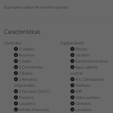
Esperamos saber de vosotros pronto,
Características
Generales
Equipamiento
1ª planta
Piscina
Ascensor
Jardines
1 Salón
Electrodomésticos
2 Dormitorios
Agua caliente
2 Baños
central
2 Armarios
A/C Climatizador
empotrados
Teléfono
2
3 Terrazas (56 m
)
Wifi
Trastero
Video-portero
Lavadero
Gimnasio
Admite Mascotas
Lavadora