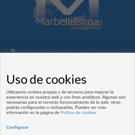
Flats and houses for sale in Marbella
Uso de cookies
Copyright © 2026. Todos los derechos reservados.
Desarrollado por
Inmoenter
.
Aviso legal
|
Política de privacidad
|
Política de Cookies
Utilizamos cookies propias y de terceros para mejorar la
experiencia en nuestra web y con fines analíticos. Algunas son
necesarias para el correcto funcionamiento de la web, otras
podrás configurarlas o rechazarlas. Puedes ver más
información en la página de
Política de cookies
Configurar