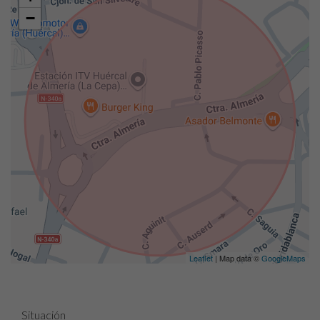
−
Leaflet
| Map data ©
GoogleMaps
Situación