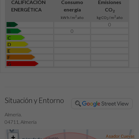
CALIFICACIÓN
Consumo
Emisiones
ENERGÉTICA
energía
CO
2
2
2
kW h / m
año
kg CO
/ m
año
2
0
A
0
B
C
D
E
F
G
Situación y Entorno
Almeria.
04711, Almería
+