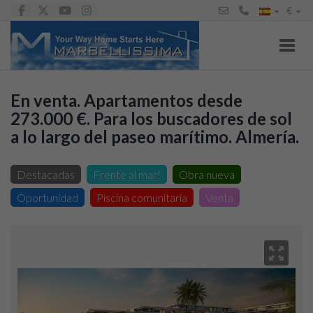
€
Toggl
En venta. Apartamentos desde
273.000 €. Para los buscadores de sol
a lo largo del paseo marítimo. Almería.
Apartamento en venta en Almería, 273.000 €
Destacadas
Frente al mar!
Obra nueva
Oportunidad
Piscina comunitaria
Venta