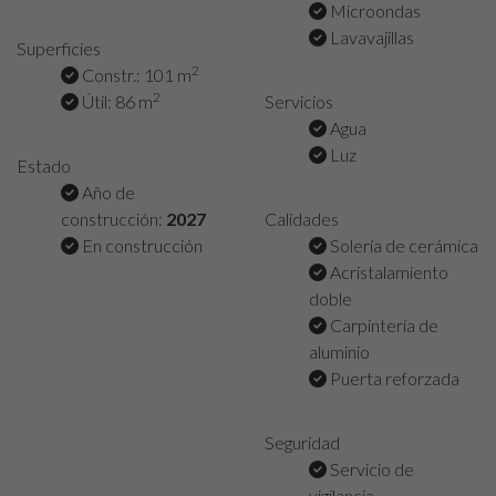
Microondas
Lavavajillas
Superficies
2
Constr.: 101 m
2
Útil: 86 m
Servicios
Agua
Luz
Estado
Año de
construcción:
2027
Calidades
En construcción
Solería de cerámica
Acristalamiento
doble
Carpintería de
aluminio
Puerta reforzada
Seguridad
Servicio de
vigilancia