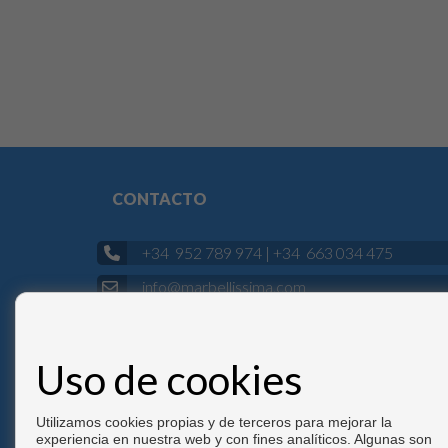
lu
Gr
se
Re
co
es
me
ce
al
lo
cu
el
CONTACTO
la
di
+34 952 789 974
|
+34 663 034 475
pr
info@marbellissima.com
ja
pr
De Lunes a Viernes : 10:00 - 17:00
fo
Sábado : 10:00 - 13:00
pr
Uso de cookies
vi
ev
Utilizamos cookies propias y de terceros para mejorar la
es
experiencia en nuestra web y con fines analíticos. Algunas son