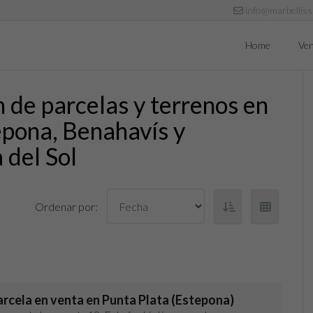
info@marbellis
Home
Ven
 de parcelas y terrenos en
epona, Benahavís y
 del Sol
Ordenar por:
arcela en venta en Punta Plata (Estepona)