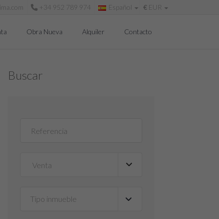
sima.com
+34 952 789 974
Español
€
EUR
ta
Obra Nueva
Alquiler
Contacto
Buscar
Tipo inmueble
▼