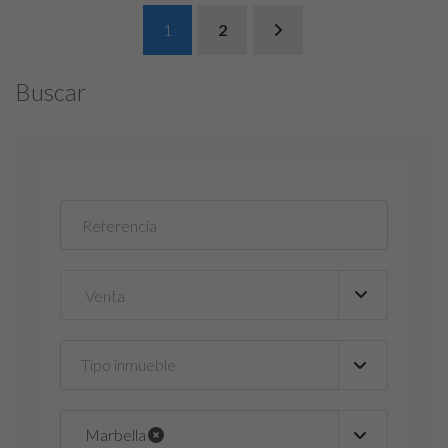
1
2
Buscar
Tipo inmueble
▼
Marbella