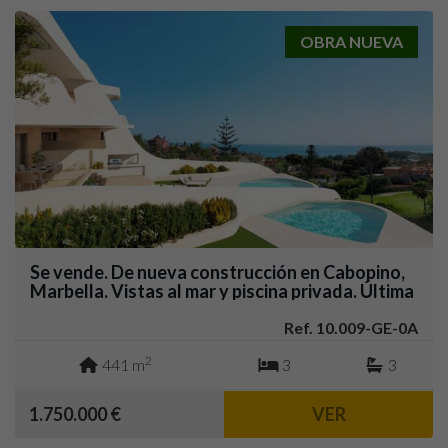
OBRA NUEVA
Se vende. De nueva construcción en Cabopino,
Marbella. Vistas al mar y piscina privada. Última
unidad.
Ref. 10.009-GE-0A
2
441 m
3
3
1.750.000 €
VER