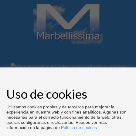
Flats and houses for sale in Marbella
Uso de cookies
Copyright © 2026. Todos los derechos reservados.
Desarrollado por
Inmoenter
.
Aviso legal
|
Política de privacidad
|
Política de Cookies
Utilizamos cookies propias y de terceros para mejorar la
experiencia en nuestra web y con fines analíticos. Algunas son
necesarias para el correcto funcionamiento de la web, otras
podrás configurarlas o rechazarlas. Puedes ver más
información en la página de
Política de cookies