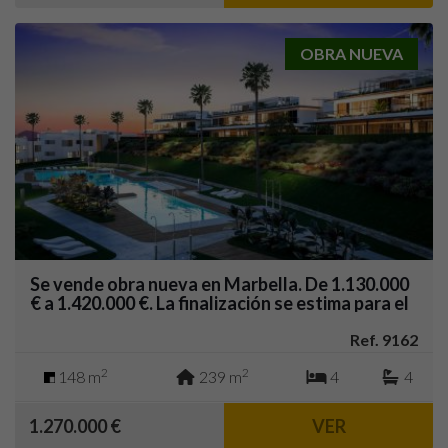
OBRA NUEVA
Se vende obra nueva en Marbella. De 1.130.000
€ a 1.420.000 €. La finalización se estima para el
tercer trimestre de 2025.
Ref. 9162
2
2
148 m
239 m
4
4
1.270.000 €
VER