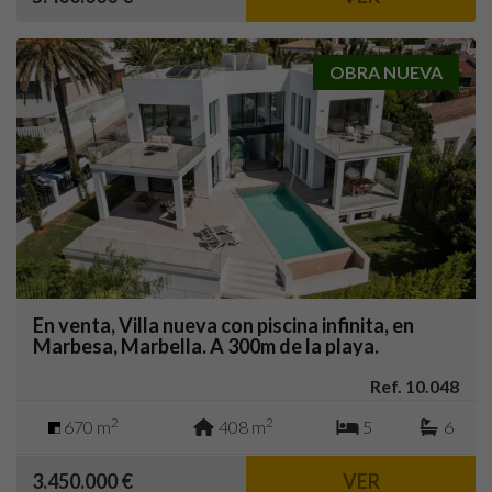
OBRA NUEVA
En venta, Villa nueva con piscina infinita, en
Marbesa, Marbella. A 300m de la playa.
Ref. 10.048
2
2
670 m
408 m
5
6
3.450.000 €
VER