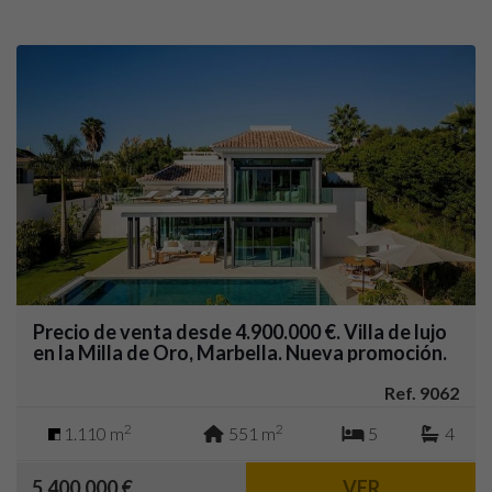
Precio de venta desde 4.900.000 €. Villa de lujo
en la Milla de Oro, Marbella. Nueva promoción.
Ref. 9062
2
2
1.110 m
551 m
5
4
5.400.000 €
VER