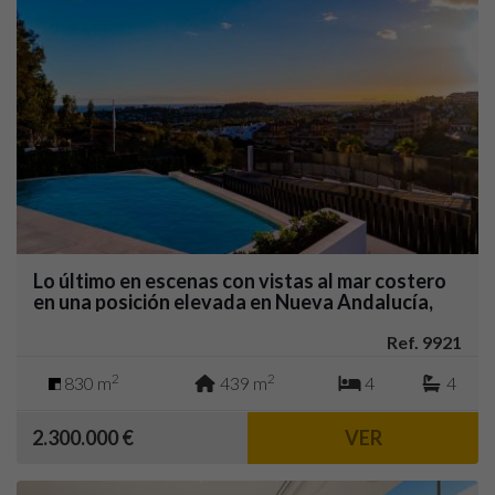
Lo último en escenas con vistas al mar costero
en una posición elevada en Nueva Andalucía,
Marbella.
Ref. 9921
2
2
830 m
439 m
4
4
2.300.000 €
VER