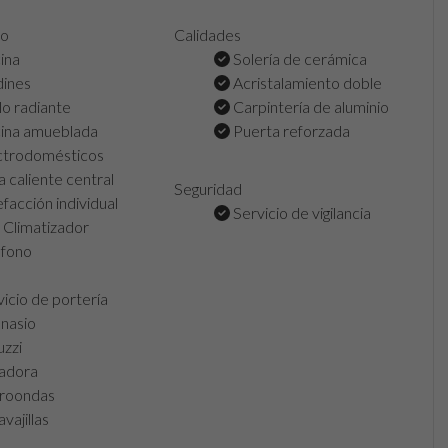
to
Calidades
ina
Solería de cerámica
dines
Acristalamiento doble
o radiante
Carpintería de aluminio
ina amueblada
Puerta reforzada
ctrodomésticos
 caliente central
Seguridad
facción individual
Servicio de vigilancia
Climatizador
éfono
icio de portería
nasio
zzi
adora
roondas
vajillas