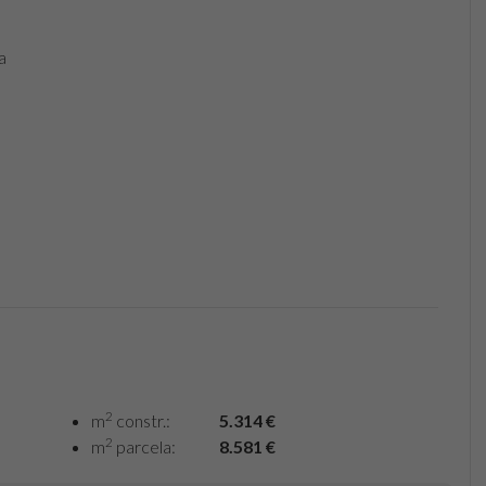
a
2
m
constr.:
5.314 €
2
m
parcela:
8.581 €