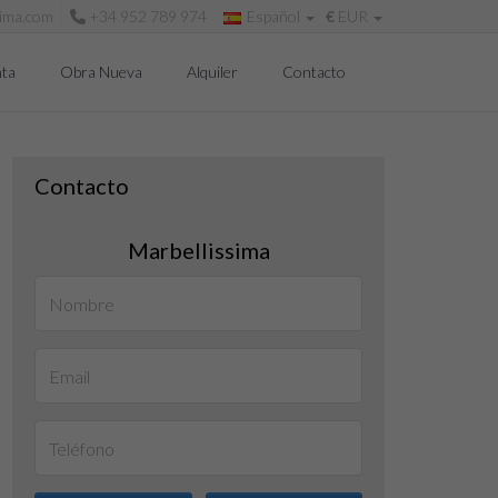
sima.com
+34 952 789 974
Español
€
EUR
ta
Obra Nueva
Alquiler
Contacto
Contacto
Marbellissima