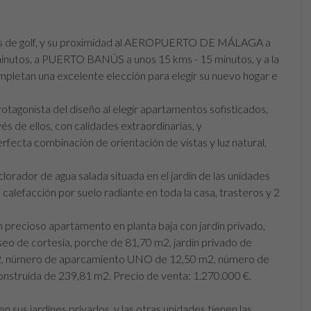
pos de golf, y su proximidad al AEROPUERTO DE MÁLAGA a
inutos, a PUERTO BANÚS a unos 15 kms - 15 minutos, y a la
letan una excelente elección para elegir su nuevo hogar e
tagonista del diseño al elegir apartamentos sofisticados,
és de ellos, con calidades extraordinarias, y
fecta combinación de orientación de vistas y luz natural,
lorador de agua salada situada en el jardín de las unidades
, calefacción por suelo radiante en toda la casa, trasteros y 2
 precioso apartamento en planta baja con jardín privado,
seo de cortesía, porche de 81,70 m2, jardín privado de
 m2, número de aparcamiento UNO de 12,50 m2, número de
nstruida de 239,81 m2. Precio de venta: 1.270.000 €.
n sus jardines privados, y las otras unidades tienen las