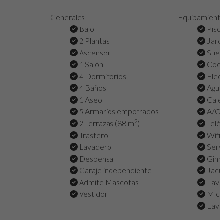
Generales
Equipamien
Bajo
Pisc
2 Plantas
Jar
Ascensor
Suel
1 Salón
Coc
4 Dormitorios
Ele
4 Baños
Agua
1 Aseo
Cale
5 Armarios empotrados
A/C 
2
2 Terrazas (88 m
)
Tel
Trastero
Wifi
Lavadero
Serv
Despensa
Gim
Garaje independiente
Jacu
Admite Mascotas
Lav
Vestidor
Mic
Lava