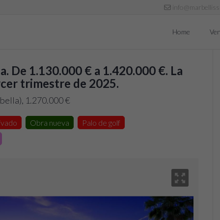
info@marbellis
Home
Ven
. De 1.130.000 € a 1.420.000 €. La
ercer trimestre de 2025.
ella), 1.270.000 €
rivado
Obra nueva
Palo de golf