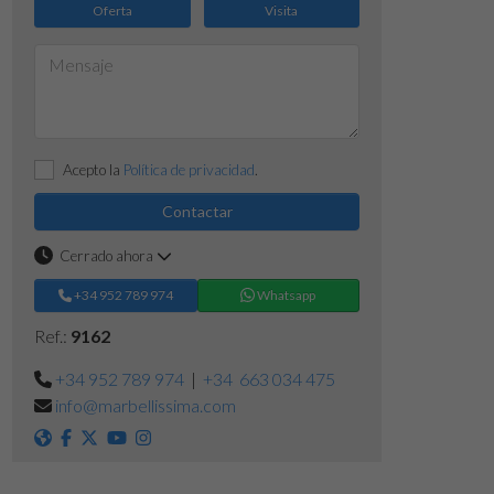
Oferta
Visita
Acepto la
Política de privacidad
.
Contactar
Cerrado ahora
+34 952 789 974
Whatsapp
Ref.:
9162
+34 952 789 974
|
+34 663 034 475
info@marbellissima.com