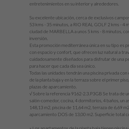
entretenimientos en su interior y alrededores.
Su excelente ubicación, cerca de exclusivos cam
53 kms - 35 minutos, a RIO REAL GOLF 2 kms - 4 m
ciudad de MARBELLA a unos 5 kms - 8 minutos, comp
inversión.
Esta promoción mediterránea única en su tipo es pro
con espacio y confort, que ofrecen luz natural a trav
cuidadosamente diseñados para disfrutar de una per
para hacer que cada día sea único.
Todas las unidades tendrán una piscina privada con c
de la planta baja y en la terraza sobre el primer piso
plazas de aparcamiento.
√ Sobre la referencia 9162-2.3.P3GB Se trata de un
salón-comedor, cocina, 4 dormitorios, 4 baños, un a
148,13 m2, piscina de 11,64 m2, terraza de 6,69
aparcamiento DOS de 13,00 m2. Superficie total co
» Los apartamentos de la planta baja tienen piscina e