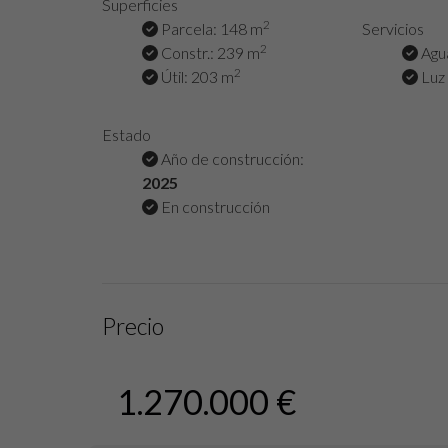
Superficies
2
Parcela: 148 m
Servicios
2
Constr.: 239 m
Agu
2
Útil: 203 m
Luz
Estado
Año de construcción:
2025
En construcción
Precio
1.270.000 €