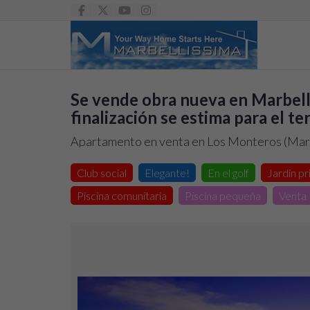
Se vende obra nueva en Marbella
finalización se estima para el t
Apartamento en venta en Los Monteros (Marb
Club social
Elegante!
En el golf
Jardín p
Piscina comunitaria
Piscina pequeña
Venta